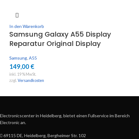
In den Warenkorb
Samsung Galaxy A55 Display
Reparatur Original Display
Samsung
,
A55
149,00
€
inkl. 19 % MwSt.
zzgl.
Versandkosten
Electronicscenter in Heidelberg, bietet einen Fullservice im Bereich
Electronic an.
69115 DE, Heidelberg, Bergheimer Str. 102