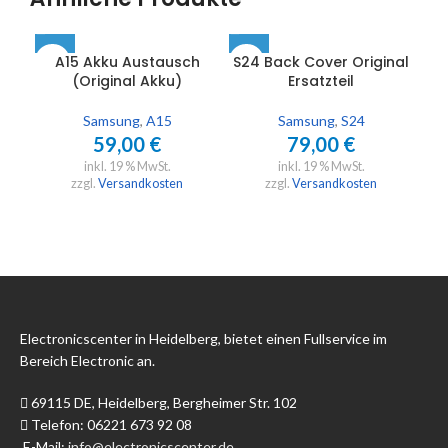
A15 Akku Austausch
S24 Back Cover Original
(Original Akku)
Ersatzteil
Wa
Samsung
,
A15
Samsung
,
S24
59,00
€
79,00
€
inkl. 19 % MwSt.
inkl. 19 % MwSt.
zzgl.
Versandkosten
zzgl.
Versandkosten
Electronicscenter in Heidelberg, bietet einen Fullservice im
Bereich Electronic an.
69115 DE, Heidelberg, Bergheimer Str. 102
Telefon: 06221 673 92 08
E-Mail:
info@electronicscenter.de