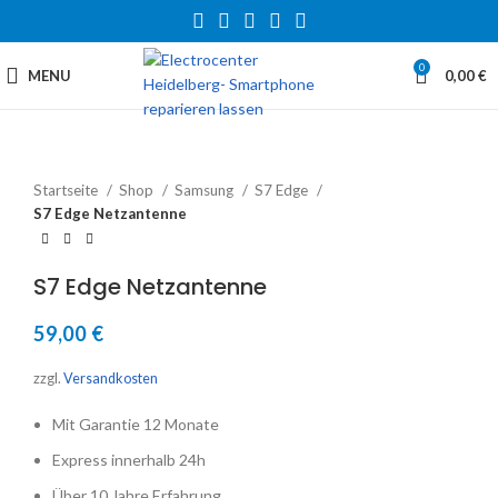
0
MENU
0,00
€
Startseite
Shop
Samsung
S7 Edge
S7 Edge Netzantenne
S7 Edge Netzantenne
59,00
€
zzgl.
Versandkosten
Mit Garantie 12 Monate
Express innerhalb 24h
Über 10 Jahre Erfahrung