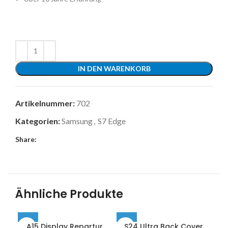
IN DEN WARENKORB
Artikelnummer:
702
Kategorien:
Samsung
,
S7 Edge
Share:
Ähnliche Produkte
A15 Display Repartur
S24 Ultra Back Cover
S2