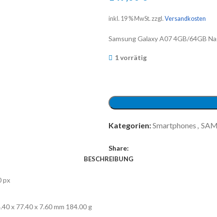
inkl. 19 % MwSt.
zzgl.
Versandkosten
Samsung Galaxy A07 4GB/64GB Na
1 vorrätig
Kategorien:
Smartphones
,
SA
Share:
BESCHREIBUNG
0 px
.40 x 77.40 x 7.60 mm
184.00 g