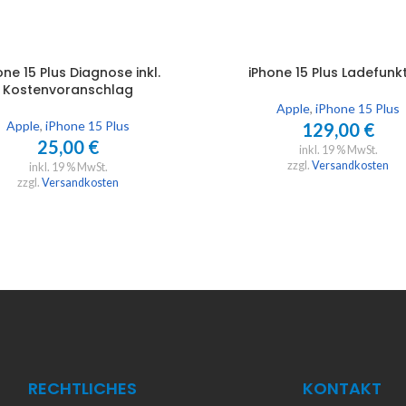
one 15 Plus Diagnose inkl.
iPhone 15 Plus Ladefunk
WARENKORB
IN DEN WARENKORB
Kostenvoranschlag
Apple
,
iPhone 15 Plus
Apple
,
iPhone 15 Plus
129,00
€
25,00
€
inkl. 19 % MwSt.
zzgl.
Versandkosten
inkl. 19 % MwSt.
zzgl.
Versandkosten
RECHTLICHES
KONTAKT