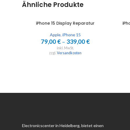
Ähnliche Produkte
iPhone 15 Display Reparatur
iPh
AUSFÜHRUNG WÄHLEN
IN DEN 
Apple
,
iPhone 15
79,00
€
–
339,00
€
inkl. MwSt.
zzgl.
Versandkosten
Electronicscenter in Heidelberg, bietet einen