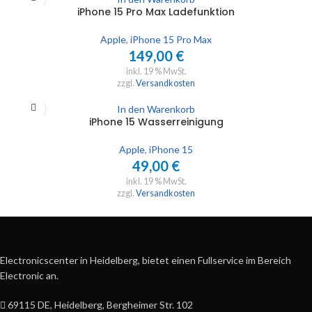
iPhone 15 Pro Max Ladefunktion
Apple
,
iPhone 15 Pro Max
149,00
€
inkl. 19 % MwSt.
zzgl.
Versandkosten
In den Warenkorb
iPhone 15 Wasserreinigung
Apple
,
iPhone 15
49,00
€
inkl. 19 % MwSt.
zzgl.
Versandkosten
Electronicscenter in Heidelberg, bietet einen Fullservice im Bereich
Electronic an.
69115 DE, Heidelberg, Bergheimer Str. 102