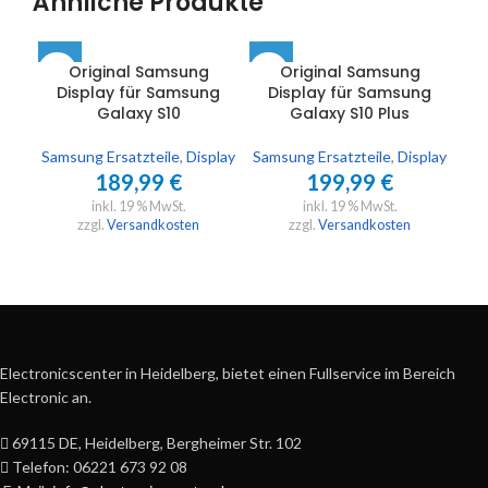
Ähnliche Produkte
Original Samsung
Original Samsung
Display für Samsung
Display für Samsung
D
Galaxy S10
Galaxy S10 Plus
Samsung Ersatzteile
,
Display
Samsung Ersatzteile
,
Display
Sam
189,99
€
199,99
€
inkl. 19 % MwSt.
inkl. 19 % MwSt.
zzgl.
Versandkosten
zzgl.
Versandkosten
Electronicscenter in Heidelberg, bietet einen Fullservice im Bereich
Electronic an.
69115 DE, Heidelberg, Bergheimer Str. 102
Telefon: 06221 673 92 08