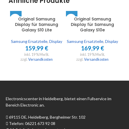
Ähnliche Produkte
Original Samsung
Original Samsung
Display für Samsung
Display für Samsung
D
Galaxy S10 Lite
Galaxy S10e
Samsung Ersatzteile
,
Display
Samsung Ersatzteile
,
Display
Sam
159,99
€
169,99
€
inkl. 19 % MwSt.
inkl. 19 % MwSt.
zzgl.
Versandkosten
zzgl.
Versandkosten
Electronicscenter in Heidelberg, bietet einen Fullservice im
Bereich Electronic an.
69115 DE, Heidelberg, Bergheimer Str. 102
Telefon: 06221 673 92 08