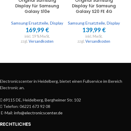
Original Samsung
Original Samsung
Display für Samsung
Display für Samsung
D
Galaxy S10e
Galaxy S20 FE 4G
Samsung Ersatzteile
,
Display
Samsung Ersatzteile
,
Display
Sam
169,99
€
139,99
€
inkl. 19 % MwSt.
inkl. MwSt.
zzgl.
Versandkosten
zzgl.
Versandkosten
Electronicscenter in Heidelberg, bietet einen Fullservice im Bereich
Electronic an.
69115 DE, Heidelberg, Bergheimer Str. 102
Telefon: 06221 673 92 08
E-Mail:
info@electronicscenter.de
RECHTLICHES