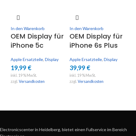
In 
Or
In den Warenkorb
In den Warenkorb
OEM Display für
OEM Display für
Di
iPhone 5c
iPhone 6s Plus
iP
Apple Ersatzteile
,
Display
Apple Ersatzteile
,
Display
App
19,99
€
39,99
€
59
inkl. 19 % MwSt.
inkl. 19 % MwSt.
inkl
zzgl.
Versandkosten
zzgl.
Versandkosten
zzgl
Electronicscenter in Heidelberg, bietet einen Fullservice im Bereich