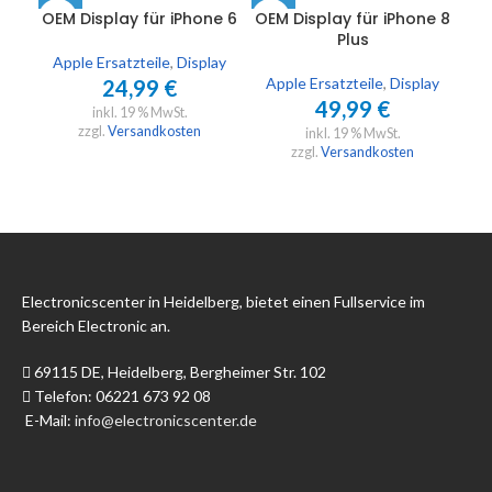
OEM Display für iPhone 6
OEM Display für iPhone 8
OEM
Plus
Apple Ersatzteile
,
Display
Apple Ersatzteile
,
Display
A
24,99
€
49,99
€
inkl. 19 % MwSt.
zzgl.
Versandkosten
inkl. 19 % MwSt.
zzgl.
Versandkosten
Electronicscenter in Heidelberg, bietet einen Fullservice im
Bereich Electronic an.
69115 DE, Heidelberg, Bergheimer Str. 102
Telefon: 06221 673 92 08
E-Mail:
info@electronicscenter.de