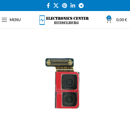
0
MENU
0,00
€