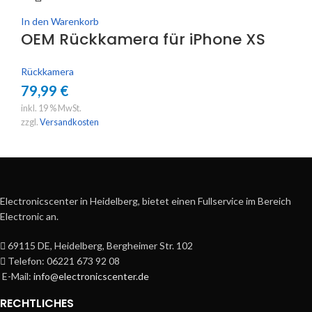
In den Warenkorb
OEM Rückkamera für iPhone XS
Rückkamera
79,99
€
inkl. 19 % MwSt.
zzgl.
Versandkosten
Electronicscenter in Heidelberg, bietet einen Fullservice im Bereich
Electronic an.
69115 DE, Heidelberg, Bergheimer Str. 102
Telefon: 06221 673 92 08
E-Mail:
info@electronicscenter.de
RECHTLICHES