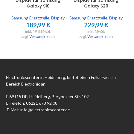
Display für Samsung
Display für Samsung
D
Galaxy S10
Galaxy S20
Samsung Ersatzteile
,
Display
Samsung Ersatzteile
,
Display
Sam
189,99
€
229,99
€
inkl. 19 % MwSt.
inkl. MwSt.
zzgl.
Versandkosten
zzgl.
Versandkosten
Electronicscenter in Heidelberg, bietet einen Fullservice im
Bereich Electronic an.
69115 DE, Heidelberg, Bergheimer Str. 102
Telefon: 06221 673 92 08
E-Mail:
info@electronicscenter.de