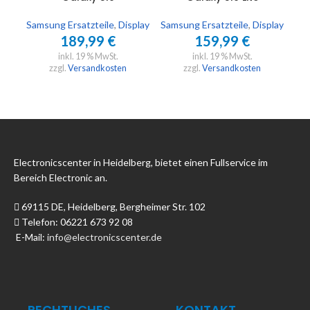
Samsung Ersatzteile
,
Display
Samsung Ersatzteile
,
Display
Sam
189,99
€
159,99
€
inkl. 19 % MwSt.
inkl. 19 % MwSt.
zzgl.
Versandkosten
zzgl.
Versandkosten
Electronicscenter in Heidelberg, bietet einen Fullservice im
Bereich Electronic an.
69115 DE, Heidelberg, Bergheimer Str. 102
Telefon: 06221 673 92 08
E-Mail:
info@electronicscenter.de
RECHTLICHES
KONTAKT