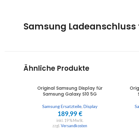
Samsung Ladeanschluss f
Ähnliche Produkte
Original Samsung Display für
Orig
IN DEN WARENKORB
IN DEN 
Samsung Galaxy S10 5G
Samsung Ersatzteile
,
Display
Sa
189,99
€
inkl. 19 % MwSt.
zzgl.
Versandkosten