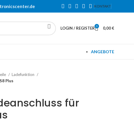
tronicscenter.de
KONTAKT
0
LOGIN / REGISTER
0,00
€
ANGEBOTE
eile
Ladefunktion
S8 Plus
eanschluss für
us