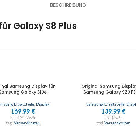
BESCHREIBUNG
ür Galaxy S8 Plus
inal Samsung Display für
Original Samsung Displa
WARENKORB
AUSFÜHRUNG WÄHLEN
Samsung Galaxy S10e
Samsung Galaxy S20 FE
msung Ersatzteile
,
Display
Samsung Ersatzteile
,
Disp
169,99
€
139,99
€
inkl. 19 % MwSt.
inkl. MwSt.
zzgl.
Versandkosten
zzgl.
Versandkosten