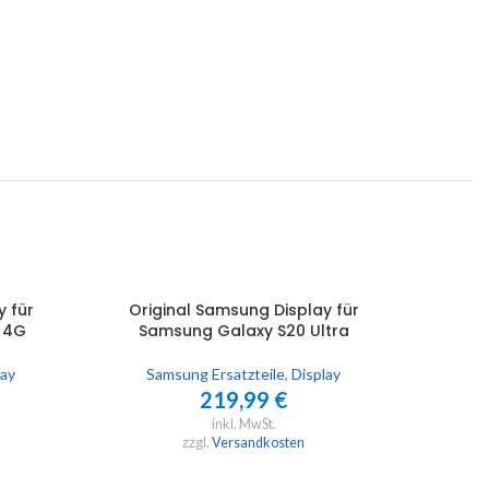
y für
Original Samsung Display für
Orig
AUSFÜHRUNG WÄHLEN
AUSFÜHR
 4G
Samsung Galaxy S20 Ultra
S
lay
Samsung Ersatzteile
,
Display
Sa
219,99
€
inkl. MwSt.
zzgl.
Versandkosten