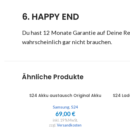
6. HAPPY END
Du hast 12 Monate Garantie auf Deine Rep
wahrscheinlich gar nicht brauchen.
Ähnliche Produkte
S24 Akku austausch Original Akku
S24 Lad
IN DEN WARENKORB
IN DEN 
Samsung
,
S24
69,00
€
inkl. 19 % MwSt.
zzgl.
Versandkosten