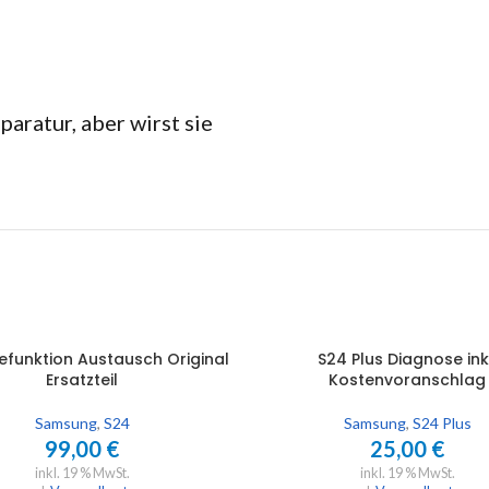
aratur, aber wirst sie
efunktion Austausch Original
S24 Plus Diagnose inkl
WARENKORB
IN DEN WARENKORB
Ersatzteil
Kostenvoranschlag
Samsung
,
S24
Samsung
,
S24 Plus
99,00
€
25,00
€
inkl. 19 % MwSt.
inkl. 19 % MwSt.