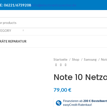
E: 06221/6739208
info@electronicscenter.de
TEGORY
RÄTE REPARATUR
Startseite
Shop
Samsung
Not
Note 10 Netz
79,00
€