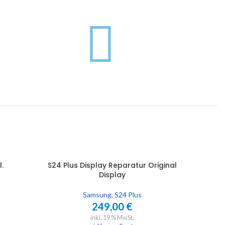
.
S24 Plus Display Reparatur Original
S24 
IN DEN WARENKORB
IN DEN 
Display
Samsung
,
S24 Plus
249,00
€
inkl. 19 % MwSt.